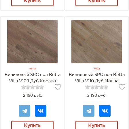
Купить
Купить
Betta
Betta
Виниловый SPC пол Betta
Виниловый SPC пол Betta
Villa V109 Дуб Комано
Villa V110 Дуб Монца
2 190 руб.
2 190 руб.
Купить
Купить