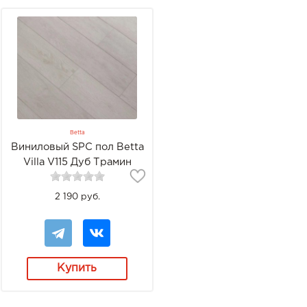
Betta
Виниловый SPC пол Betta
Villa V115 Дуб Трамин
2 190 руб.
Купить