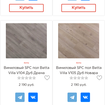
Купить
Купить
Betta
Betta
Виниловый SPC пол Betta
Виниловый SPC пол Betta
Villa V104 Дуб Дрена
Villa V105 Дуб Новара
2 190 руб.
2 190 руб.