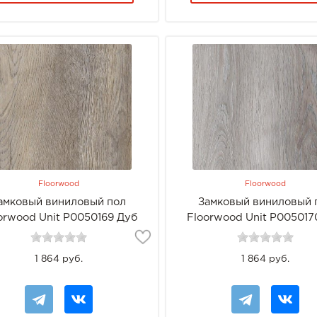
Floorwood
Floorwood
амковый виниловый пол
Замковый виниловый 
orwood Unit Р0050169 Дуб
Floorwood Unit Р005017
Хьюмер
Эриус
1 864 руб.
1 864 руб.