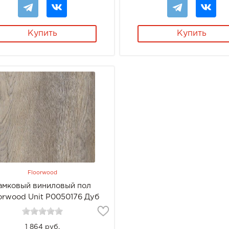
Купить
Купить
Floorwood
амковый виниловый пол
orwood Unit Р0050176 Дуб
Фолио
1 864 руб.