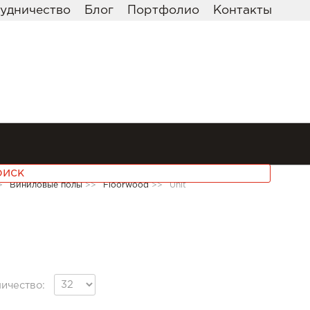
удничество
Блог
Портфолио
Контакты
>
Виниловые полы
>>
Floorwood
>>
Unit
ичество: