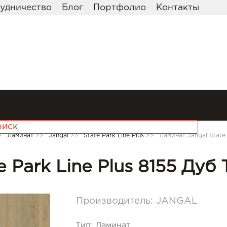
удничество
Блог
Портфолио
Контакты
>
Ламинат
>>
Jangal
>>
State Park Line Plus
>>
Ламинат Jangal State 
e Park Line Plus 8155 Дуб
Производитель:
JANGAL
Тип
:
Ламинат