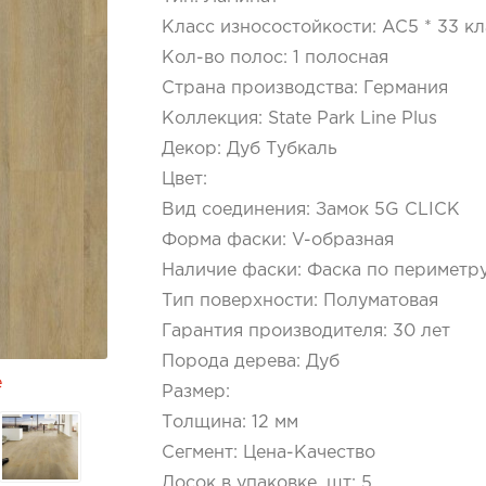
Класс износостойкости
:
AC5 * 33 кл
Кол-во полос
:
1 полосная
Страна производства
:
Германия
Коллекция
:
State Park Line Plus
Декор
:
Дуб Тубкаль
Цвет
:
Вид соединения
:
Замок 5G CLICK
Форма фаски
:
V-образная
Наличие фаски
:
Фаска по периметр
Тип поверхности
:
Полуматовая
Гарантия производителя
:
30 лет
Порода дерева
:
Дуб
е
Размер
:
Толщина
:
12 мм
Сегмент
:
Цена-Качество
Досок в упаковке, шт
:
5