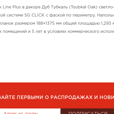
 Line Plus в декоре Дуб Тубкаль (Toubkal Oak) светл
ой системе 5G CLICK с фаской по периметру. Напольно
 планок размером 188×1375 мм общей площадью 1,293 
х помещений и 5 лет в условиях коммерческого испо
ВАЙТЕ ПЕРВЫМИ О РАСПРОДАЖАХ И НОВИ