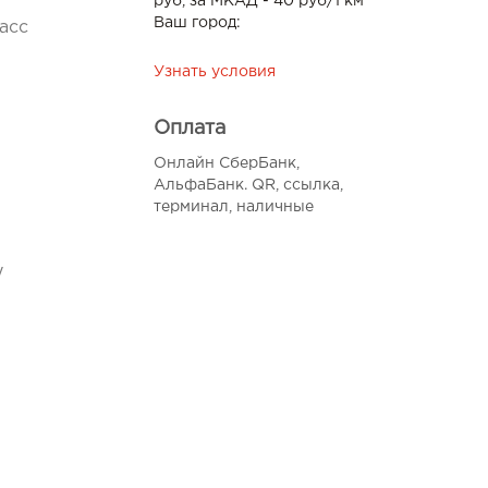
руб, за МКАД - 40 руб/1 км
Ваш город:
асс
Узнать условия
Оплата
Онлайн СберБанк,
АльфаБанк. QR, ссылка,
терминал, наличные
у