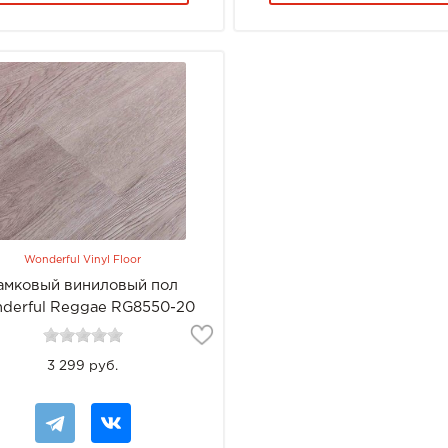
Wonderful Vinyl Floor
амковый виниловый пол
derful Reggae RG8550-20
Calypso
3 299 руб.