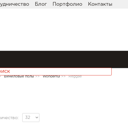
удничество
Блог
Портфолио
Контакты
>
Виниловые полы
>>
Wonderful
>>
Reggae
ичество: