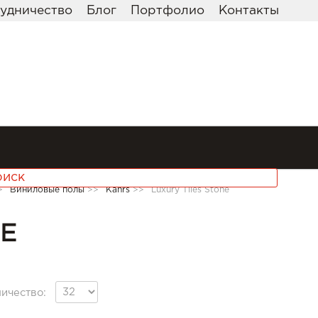
удничество
Блог
Портфолио
Контакты
>
Виниловые полы
>>
Kahrs
>>
Luxury Tiles Stone
NE
ичество: