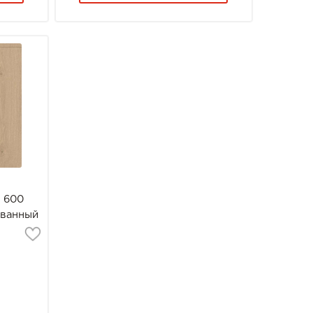
n 600
ованный