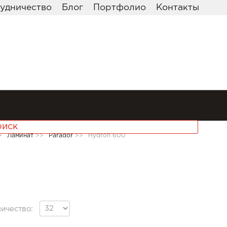
удничество
Блог
Портфолио
Контакты
>
Ламинат
>>
Parador
>>
Hydron 600
ичество: