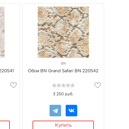
BN
220541
Обои BN Grand Safari BN 220542
3 250 руб.
Купить