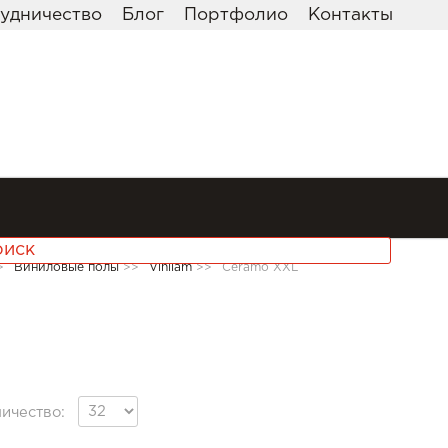
удничество
Блог
Портфолио
Контакты
>
Виниловые полы
>>
Vinilam
>>
Ceramo XXL
ичество: