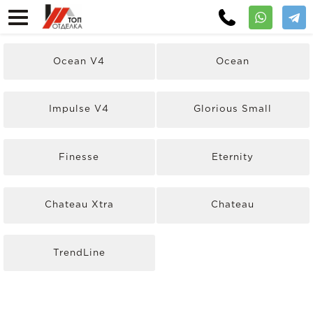
Ocean V4
Ocean
Impulse V4
Glorious Small
Finesse
Eternity
Chateau Xtra
Chateau
TrendLine