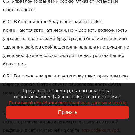
6.3. Управление файлами cookie. Отказ от установки
файлов cookie.
6.3.1. В большинстве браузеров файлы сookie
принимаются автоматически, но у Вас есть возможность
управлять параметрами браузера для блокирования или
удаления файлов сookie. Дополнительные инструкции по
удалению файлов cookie смотрите в настройках Ваших
браузеров.
6.3.1. Вы можете запретить установку некоторых или всех
файлов cookie. В этом случае рабоспособность Сайта
Продолжая просмотр, вы соглашаетесь с
может быть нарушена.
использованием файлов cookie в соответствии с
Политикой обработки персональных данных и cookie
Заключительные положения
Принять
7.1. Политика может быть изменена Компанией в
одностороннем порядке путем размещения ее новой
редакции в сети Интернет на сайте:
top-otdelka.ru/pd
.