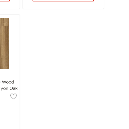
s Wood
nyon Oak