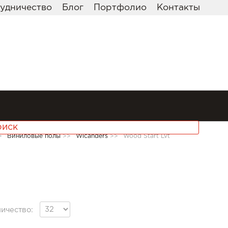
удничество
Блог
Портфолио
Контакты
>
Виниловые полы
>>
Wicanders
>>
Wood Start Lvt
ичество: