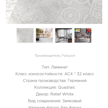
Производитель:
Falquon
Тип
:
Ламинат
Класс износостойкости
:
AC4 * 32 класс
Страна производства
:
Германия
Коллекция
:
Quadraic
Декор
:
Relief White
Вид соединения
:
Замковый
Наличие фаски
:
Без фаски