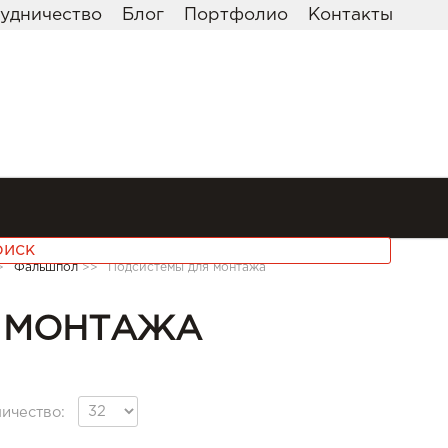
удничество
Блог
Портфолио
Контакты
>
Фальшпол
>>
Подсистемы для монтажа
 МОНТАЖА
ичество: