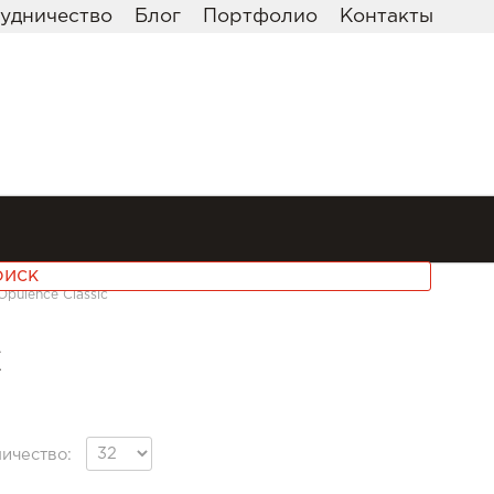
удничество
Блог
Портфолио
Контакты
Opulence Classic
C
ичество: