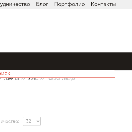
удничество
Блог
Портфолио
Контакты
>
Ламинат
>>
Sensa
>>
Natural Vintage
ичество: