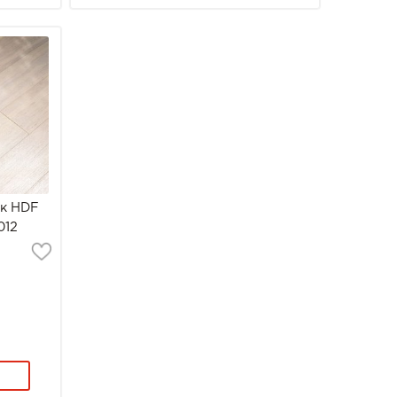
ук HDF
012