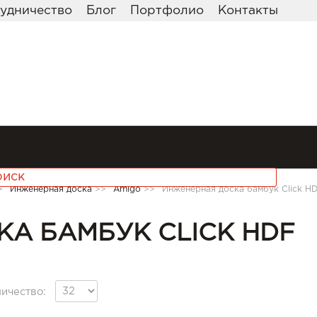
удничество
Блог
Портфолио
Контакты
>
Инженерная доска
>>
Amigo
>>
Инженерная доска бамбук Click H
А БАМБУК CLICK HDF
ичество: