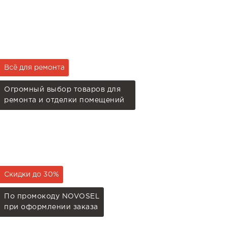
Всё для ремонта
Огромный выбор товаров для
ремонта и отделки помещений
Скидки до 30%
По промокоду NOVOSEL
при оформлении заказа