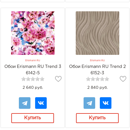
Erismann RU
Erismann RU
Обои Erismann RU Trend 3
Обои Erismann RU Trend 2
6142-5
6152-3
2 640 руб.
2 840 руб.
Купить
Купить