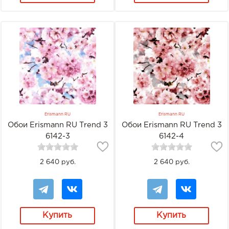
Erismann RU
Erismann RU
Обои Erismann RU Trend 3
Обои Erismann RU Trend 3
6142-3
6142-4
2 640 руб.
2 640 руб.
Купить
Купить