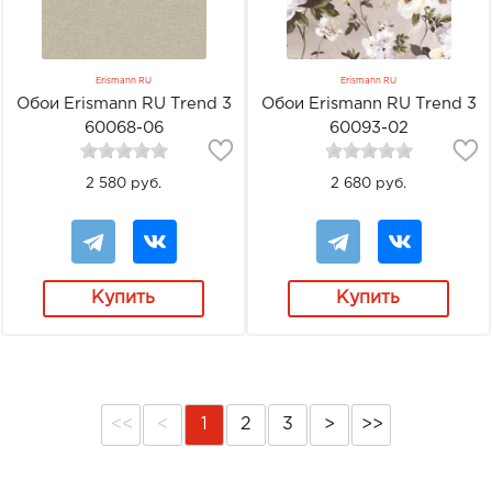
Erismann RU
Erismann RU
Обои Erismann RU Trend 3
Обои Erismann RU Trend 3
60068-06
60093-02
2 580 руб.
2 680 руб.
Купить
Купить
<<
<
1
2
3
>
>>