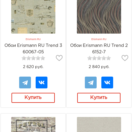
Erismann RU
Erismann RU
Обои Erismann RU Trend 3
Обои Erismann RU Trend 2
60067-05
6152-7
2 620 руб.
2 840 руб.
Купить
Купить