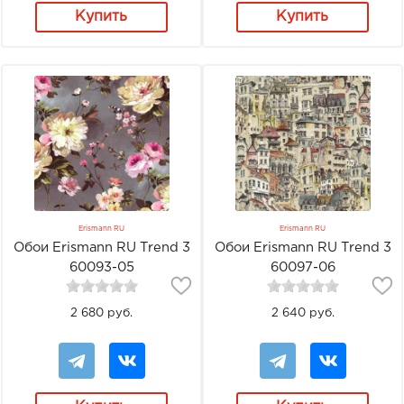
Купить
Купить
Erismann RU
Erismann RU
Обои Erismann RU Trend 3
Обои Erismann RU Trend 3
60093-05
60097-06
2 680 руб.
2 640 руб.