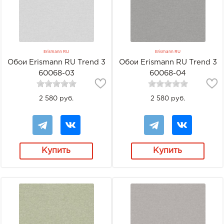
Erismann RU
Erismann RU
Обои Erismann RU Trend 3
Обои Erismann RU Trend 3
60068-03
60068-04
2 580 руб.
2 580 руб.
Купить
Купить