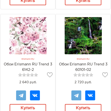
Купить
Купить
Erismann RU
Erismann RU
Обои Erismann RU Trend 3
Обои Erismann RU Trend 3
6142-2
60101-02
2 640 руб.
2 720 руб.
Купить
Купить