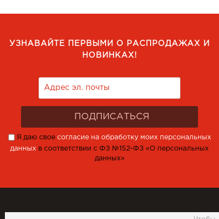
УЗНАВАЙТЕ ПЕРВЫМИ О РАСПРОДАЖАХ И
НОВИНКАХ!
Я даю свое
согласие на обработку моих персональных
данных
в соответствии с ФЗ №152-ФЗ «О персональных
данных»