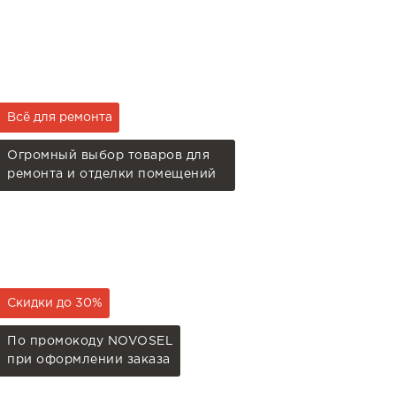
Всё для ремонта
Огромный выбор товаров для
ремонта и отделки помещений
Скидки до 30%
По промокоду NOVOSEL
при оформлении заказа