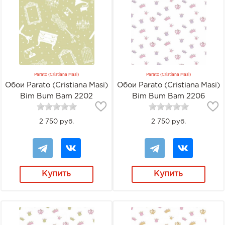
Parato (Cristiana Masi)
Parato (Cristiana Masi)
Обои Parato (Cristiana Masi)
Обои Parato (Cristiana Masi)
Bim Bum Bam 2202
Bim Bum Bam 2206
2 750 руб.
2 750 руб.
Купить
Купить