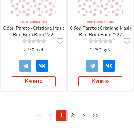
Parato (Cristiana Masi)
Parato (Cristiana Masi)
Обои Parato (Cristiana Masi)
Обои Parato (Cristiana Masi)
Bim Bum Bam 2221
Bim Bum Bam 2222
2 750 руб.
2 750 руб.
Купить
Купить
<<
<
1
2
>
>>