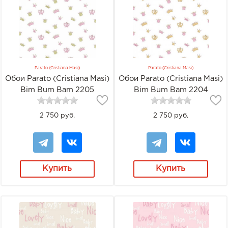
Parato (Cristiana Masi)
Parato (Cristiana Masi)
Обои Parato (Cristiana Masi)
Обои Parato (Cristiana Masi)
Bim Bum Bam 2205
Bim Bum Bam 2204
2 750 руб.
2 750 руб.
Купить
Купить