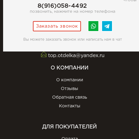
Чтобы
8(916)058-4492
позвонить, нажмите на номер телефона
Заказать звонок
Вы можете заказать звонок или написать нам в чат
top.otdelka@yandex.ru
О КОМПАНИИ
О компании
Отзывы
Обратная связь
Контакты
ДЛЯ ПОКУПАТЕЛЕЙ