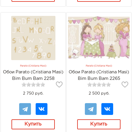
Parato (Cristiana Masi)
Parato (Cristiana Masi)
Обои Parato (Cristiana Masi)
Обои Parato (Cristiana Masi)
Bim Bum Bam 2258
Bim Bum Bam 2265
2 750 руб.
2 500 руб.
Купить
Купить