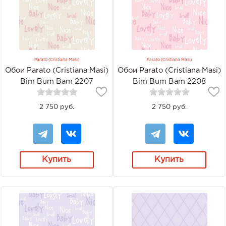
Parato (Cristiana Masi)
Parato (Cristiana Masi)
Обои Parato (Cristiana Masi)
Обои Parato (Cristiana Masi)
Bim Bum Bam 2207
Bim Bum Bam 2208
2 750 руб.
2 750 руб.
Купить
Купить