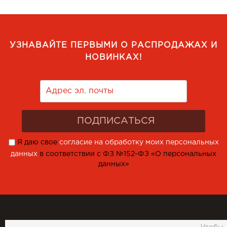
УЗНАВАЙТЕ ПЕРВЫМИ О РАСПРОДАЖАХ И
НОВИНКАХ!
Я даю свое
согласие на обработку моих персональных
данных
в соответствии с ФЗ №152-ФЗ «О персональных
данных»