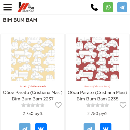
BIM BUM BAM
Parato (Cristiana Masi)
Parato (Cristiana Masi)
Обои Parato (Cristiana Masi)
Обои Parato (Cristiana Masi)
Bim Bum Bam 2237
Bim Bum Bam 2238
2 750 руб.
2 750 руб.