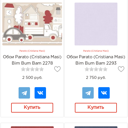
Parato (Cristiana Masi)
Parato (Cristiana Masi)
Обои Parato (Cristiana Masi)
Обои Parato (Cristiana Masi)
Bim Bum Bam 2278
Bim Bum Bam 2293
2 500 руб.
2 750 руб.
Купить
Купить