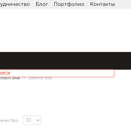
удничество
Блог
Портфолио
Контакты
olucci Blue
>>
Beatrice Blue
ичество: