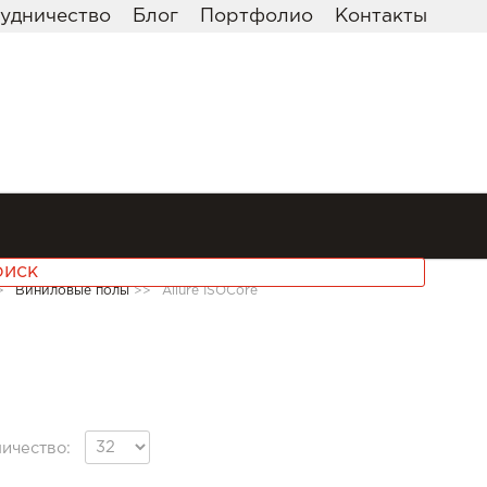
удничество
Блог
Портфолио
Контакты
>
Виниловые полы
>>
Allure ISOCore
ичество: